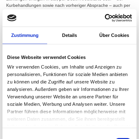
Kurbehandlungen sowie nach vorheriger Absprache – auch per
Rechnung über unser Kassensystem (Shore).
5.4
Zustimmung
Details
Über Cookies
Bei Produktkäufen oder Gutscheinen gilt dies entsprechend. In
Einzelfällen behalten wir uns vor, eine Anzahlung zu verlangen.
6. Gutscheine
Diese Webseite verwendet Cookies
6.1
Wir verwenden Cookies, um Inhalte und Anzeigen zu
personalisieren, Funktionen für soziale Medien anbieten
Unsere Gutscheine sind ab Kaufdatum 12 Monate gültig.
zu können und die Zugriffe auf unsere Website zu
analysieren. Außerdem geben wir Informationen zu Ihrer
6.2
Verwendung unserer Website an unsere Partner für
Nach Ablauf der Gültigkeit ist eine Einlösung nicht mehr möglich.
soziale Medien, Werbung und Analysen weiter. Unsere
Eine Barauszahlung – auch von Restbeträgen – ist
Partner führen diese Informationen möglicherweise mit
ausgeschlossen.
weiteren Daten zusammen, die Sie ihnen bereitgestellt
(Hinweis: Nach § 195 BGB verjähren Zahlungsansprüche
haben oder die sie im Rahmen Ihrer Nutzung der Dienste
grundsätzlich nach 3 Jahren. Die von uns festgelegte
gesammelt haben.
Einlösefrist von 12 Monaten betrifft ausschließlich die
Einwilligungsauswahl