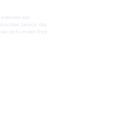
e entweder das
ünschten Service, das
werde mich um den Rest
32
cs.com
1, 65549 Limburg