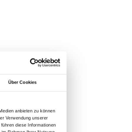
Über Cookies
 Medien anbieten zu können
hrer Verwendung unserer
hlenden
 führen diese Informationen
ie im Rahmen Ihrer Nutzung