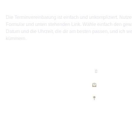
Vereinbare einen Termin
Die Terminvereinbarung ist einfach und unkompliziert. Nutz
Formular und unten stehenden Link. Wähle einfach den gew
Datum und die Uhrzeit, die dir am besten passen, und ich 
kümmern.
Kontaktiere mich
Telefon
+49 171 35617
E-Mail
info@fzcosmeti
Adresse
Grabenstraße 6