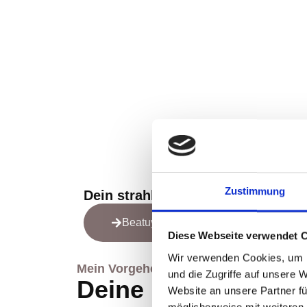
Zustimmung
Dein strahlendes Spiegelbild erwa
Beatuy-Treatment starten
Diese Webseite verwendet 
Wir verwenden Cookies, um I
Mein Vorgehen
und die Zugriffe auf unsere 
Deine Beauty-Reise
Website an unsere Partner fü
möglicherweise mit weiteren