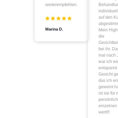
weiterempfehlen.
Behandlu
individuell
auf den K
abgestimm
Marina D.
Mein Highl
die
Gesichtbe
bei ihr. Da
mal nach 
war ich wi
entspannt
Gesicht g
das ich er
geweint h
ist sie für
persönlich
einzelnen
wert!!!