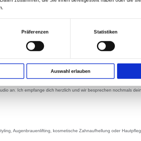
n.
Präferenzen
Statistiken
prechen wir deine Bedürfnisse und Wünsche. Gemeinsam finden wir e
Auswahl erlauben
dio an. Ich empfange dich herzlich und wir besprechen nochmals dein
yling, Augenbrauenlifting, kosmetische Zahnaufhellung oder Hautpflege.