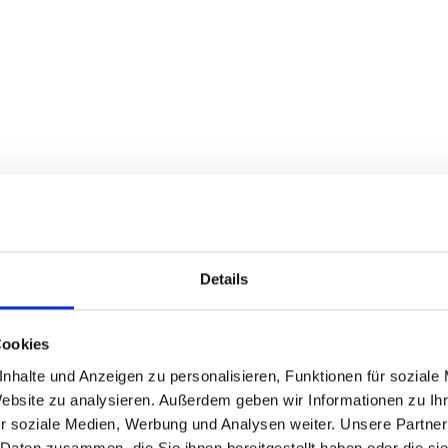
Details
rtet dich. Lass uns beginnen!
Cookies
nhalte und Anzeigen zu personalisieren, Funktionen für soziale
Website zu analysieren. Außerdem geben wir Informationen zu I
: vom Termin bis zur stra
r soziale Medien, Werbung und Analysen weiter. Unsere Partner
 Daten zusammen, die Sie ihnen bereitgestellt haben oder die s