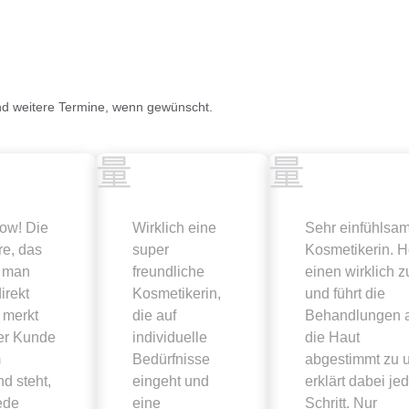
nd weitere Termine, wenn gewünscht.
ow! Die
Wirklich eine
Sehr einfühlsa
e, das
super
Kosmetikerin. H
, man
freundliche
einen wirklich z
direkt
Kosmetikerin,
und führt die
 merkt
die auf
Behandlungen 
der Kunde
individuelle
die Haut
m
Bedürfnisse
abgestimmt zu 
d steht,
eingeht und
erklärt dabei je
ede
eine
Schritt. Nur