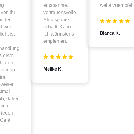
ng
entspannte,
weiterzuempfeh
 von ihr
vertrauensvolle
unden
Atmosphäre
t wird.
schafft. Kann
Bianca K.
ight ist
ich wärmstens
empfehlen.
handlung
s erste
Jahren
Melike K.
eder so
 im
ewesen
stmal
ab, daher
 mich
 jeden
 Cent