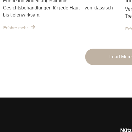
Erlebe individuell abgestimmte
Gesichtsbehandlungen für jede Haut – von klassisch
Ver
bis tiefenwirksam.
Tre
Erfahre mehr
Erf
Load More
Nütz