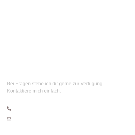
Du hast eine Frage?
Bei Fragen stehe ich dir gerne zur Verfügung.
Kontaktiere mich einfach.
+49 171 3561732
info@fzcosmetics.com