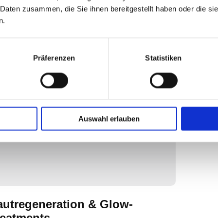
ne Karriere mit fundiertem Wissen und zertifizierten
 Daten zusammen, die Sie ihnen bereitgestellt haben oder die s
hniken.
n.
ahre mehr
Präferenzen
Statistiken
Auswahl erlauben
autregeneration & Glow-
reatments