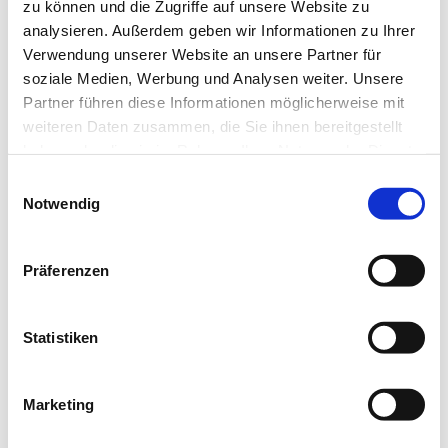
zu können und die Zugriffe auf unsere Website zu
analysieren. Außerdem geben wir Informationen zu Ihrer
Verwendung unserer Website an unsere Partner für
soziale Medien, Werbung und Analysen weiter. Unsere
Partner führen diese Informationen möglicherweise mit
weiteren Daten zusammen, die Sie ihnen bereitgestellt
haben oder die sie im Rahmen Ihrer Nutzung der Dienste
gesammelt haben.
Gesichtsbehandlungen
Einwilligungsauswahl
Notwendig
Erlebe individuell abgestimmte Gesichtsbehandlungen für jede
Haut – von klassisch bis tiefenwirksam.
Präferenzen
Erfahre mehr
Statistiken
Marketing