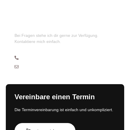
Du hast eine Frage?
Bei Fragen stehe ich dir gerne zur Verfügung.
Kontaktiere mich einfach.
+49 171 3561732
info@fzcosmetics.com
Vereinbare einen Termin
Die Terminvereinbarung ist einfach und unkompliziert.